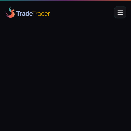
Features
Kundenstimmen
FAQs
Preise
/
Sprache
EN
DE
Anmelden